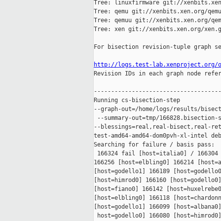
Tree: linuxfirmware git://xenbits.xen
Tree: qemu git://xenbits.xen.org/qemu
Tree: qemuu git://xenbits.xen.org/qem
Tree: xen git://xenbits.xen.org/xen.g
For bisection revision-tuple graph se
http://logs.test-lab.xenproject.org/