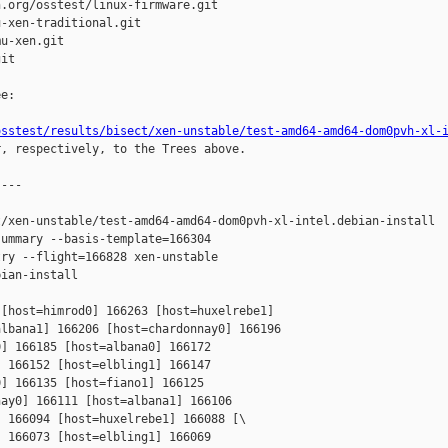
.org/osstest/linux-firmware.git

-xen-traditional.git

u-xen.git

it

e:

osstest/results/bisect/xen-unstable/test-amd64-amd64-dom0pvh-xl-